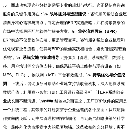
步，而成功实现这些好处则需要专业的规划与执行。这正是信息咨询
服务的关键作用所在：\n-
战略规划与选型建议
：咨询顾问帮助企业厘
清自身核心需求与痛点，制定合理的ERP实施战略，并在纷繁复杂的
市场中选择最匹配的软件与解决方案。\n-
业务流程再造（BPR）
：
ERP实施不仅是软件安装，更是管理变革。咨询服务帮助企业梳理和
优化现有业务流程，使其与ERP的最佳实践相结合，避免“旧流程套新
系统”。\n-
系统实施与集成辅导
：提供项目管理、系统配置、数据迁
移、用户培训等全方位支持，确保系统平稳上线并与现有设备（如
MES、PLC）、物联网（IoT）平台有效集成。\n-
持续优化与价值挖
掘
：上线后，咨询服务可帮助企业建立持续改善机制，深入挖掘系统
数据价值，利用商业智能（BI）工具进行高级分析，让ERP系统随企
业成长而不断演进。\n\n### 结论\n总而言之，工厂ERP软件的应用是
一个系统工程，其带来的好处贯穿于企业运营的各个层面：从底层操
作效率的飞跃，到中层管理控制的精细化，再到高层战略决策的科学
化，最终外化为市场竞争力的显著增强。这些效益的充分释放，离不