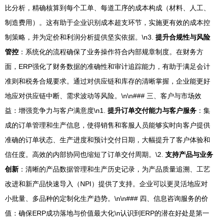
比分析，精确核算到每个工单、每道工序的成本构成（材料、人工、
制造费用）。这有助于企业识别成本超支环节，实施更有效的成本控
制策略，并为定价和利润分析提供坚实依据。\n3.
提升合规性与风险
管控
：系统化的流程确保了业务操作符合内部规章制度。在财务方
面，ERP强化了财务数据的准确性和审计追踪能力，有助于满足会计
准则和税务合规要求。通过对供应链和库存的清晰掌握，企业能更好
地应对供应链中断、需求波动等风险。\n\n### 三、客户与市场效
益：增强竞争力与客户满意度\n1.
提升订单交付能力与客户服务
：集
成的订单管理和生产信息，使得销售和客服人员能够实时向客户提供
准确的订单状态、生产进度和预计交付日期，大幅提升了客户体验和
信任度。高效的内部协同也缩短了订单交付周期。\2.
支持产品与业务
创新
：清晰的产品数据管理和生产历史记录，为产品质量追溯、工艺
改进和新产品快速导入（NPI）提供了支持。企业可以更灵活地应对
小批量、多品种的定制化生产趋势。\n\n### 四、信息咨询服务的价
值：确保ERP成功落地与价值最大化\n认识到ERP的潜在好处是第一