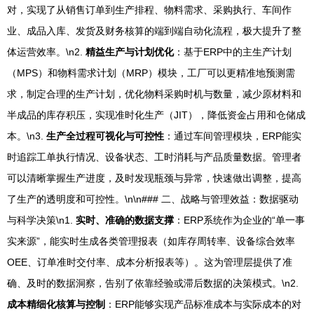
对，实现了从销售订单到生产排程、物料需求、采购执行、车间作
业、成品入库、发货及财务核算的端到端自动化流程，极大提升了整
体运营效率。\n2.
精益生产与计划优化
：基于ERP中的主生产计划
（MPS）和物料需求计划（MRP）模块，工厂可以更精准地预测需
求，制定合理的生产计划，优化物料采购时机与数量，减少原材料和
半成品的库存积压，实现准时化生产（JIT），降低资金占用和仓储成
本。\n3.
生产全过程可视化与可控性
：通过车间管理模块，ERP能实
时追踪工单执行情况、设备状态、工时消耗与产品质量数据。管理者
可以清晰掌握生产进度，及时发现瓶颈与异常，快速做出调整，提高
了生产的透明度和可控性。\n\n### 二、战略与管理效益：数据驱动
与科学决策\n1.
实时、准确的数据支撑
：ERP系统作为企业的“单一事
实来源”，能实时生成各类管理报表（如库存周转率、设备综合效率
OEE、订单准时交付率、成本分析报表等）。这为管理层提供了准
确、及时的数据洞察，告别了依靠经验或滞后数据的决策模式。\n2.
成本精细化核算与控制
：ERP能够实现产品标准成本与实际成本的对