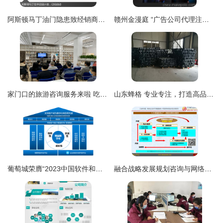
阿斯顿马丁油门隐患致经销商启动召回 车主的权益与信息安全指南
赣州金漫庭 “广告公司代理注册”一站式服务，轻松步入合法经营之门
家门口的旅游咨询服务来啦 吃住行游购娱，一站式网络技术全搞定
山东蜂格 专业专注，打造高品质HDPE土工格室，助力铜仁工程建设
葡萄城荣膺“2023中国软件和信息服务业年度风云榜”十大领军企业
融合战略发展规划咨询与网络技术服务 构建数字化转型新引擎